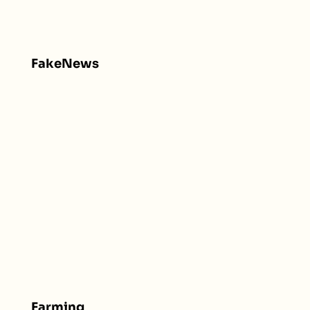
FakeNews
Farming