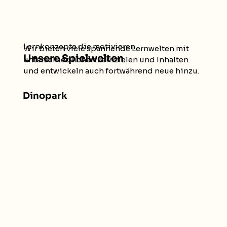
Lernkonzepte die motivieren
Wir bieten viele spannende Lernwelten mit
Unsere Spielwelten
unterschiedlichen Lernzielen und Inhalten
und entwickeln auch fortwährend neue hinzu.
Dinopark