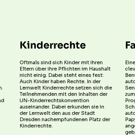
Kinderrechte
F
Oftmals sind sich Kinder mit ihren 
Eine
Eltern über ihre Pflichten im Haushalt 
clev
nicht einig. Dabei steht eines fest: 
Benu
Auch Kinder haben Rechte. In der 
aut
. 
Lernwelt Kinderrechte setzen sich die 
Sens
Teilnehmenden mit den Inhalten der 
zum 
d 
UN-Kinderrechtskonvention 
Prog
auseinander. Dabei erkunden sie in 
Schr
der Lernwelt den aus der Stadt 
auto
Dresden nachempfundenen Platz der 
Papy
Kinderrechte.
ang
geb