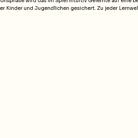
ionsphase wird das im Spiel intuitiv Gelernte auf eine
der Kinder und Jugendlichen gesichert. Zu jeder Lernwe