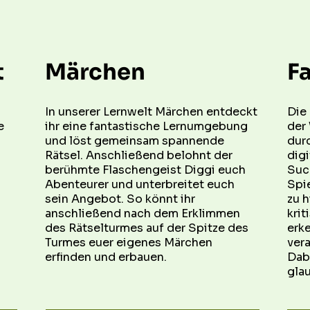
t
Märchen
F
In unserer Lernwelt Märchen entdeckt 
Die 
 
ihr eine fantastische Lernumgebung 
der
und löst gemeinsam spannende 
dur
Rätsel. Anschließend belohnt der 
digi
berühmte Flaschengeist Diggi euch 
Such
Abenteurer und unterbreitet euch 
Spie
sein Angebot. So könnt ihr 
zu h
anschließend nach dem Erklimmen 
krit
des Rätselturmes auf der Spitze des 
erke
Turmes euer eigenes Märchen 
vera
erfinden und erbauen.
Dabe
glau